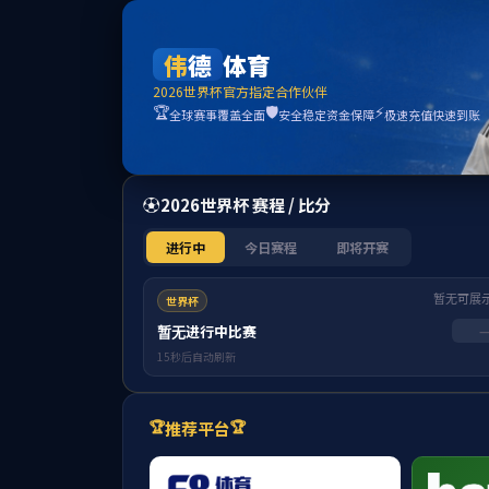
规章制度
科学研究
2023中科院文献情
科研成果
中文核心要目总览来
学术委员会
2025年中科院语言