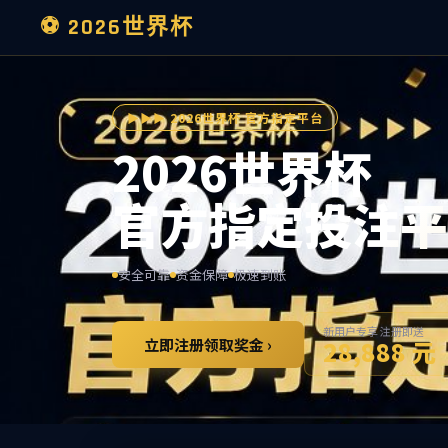
TapT
首页
学院概况
师资队伍
党群工作
学科