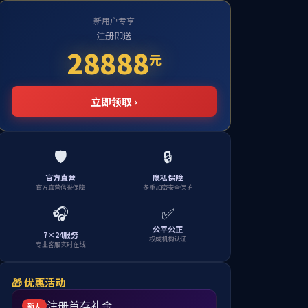
->
->
当前位置：
首页
科学研究
规章制度
2025-04-03
2025-04-03
2025-04-03